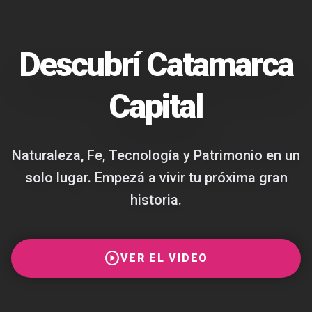
Descubrí Catamarca
Capital
Naturaleza, Fe, Tecnología y Patrimonio en un
solo lugar. Empezá a vivir tu próxima gran
historia.
play_circle
VER EL VIDEO