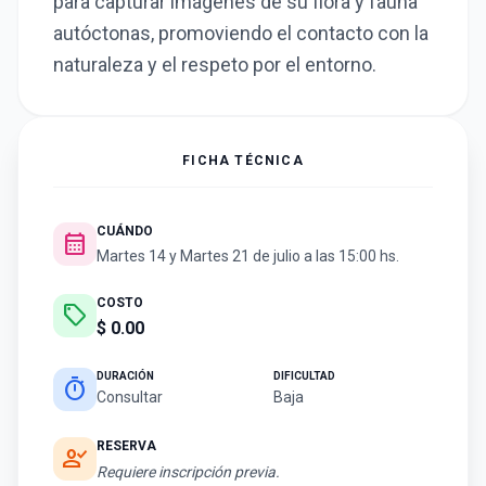
para capturar imágenes de su flora y fauna
autóctonas, promoviendo el contacto con la
naturaleza y el respeto por el entorno.
FICHA TÉCNICA
CUÁNDO
calendar_month
Martes 14 y Martes 21 de julio a las 15:00 hs.
COSTO
sell
$ 0.00
DURACIÓN
DIFICULTAD
timer
Consultar
Baja
RESERVA
person_check
Requiere inscripción previa.