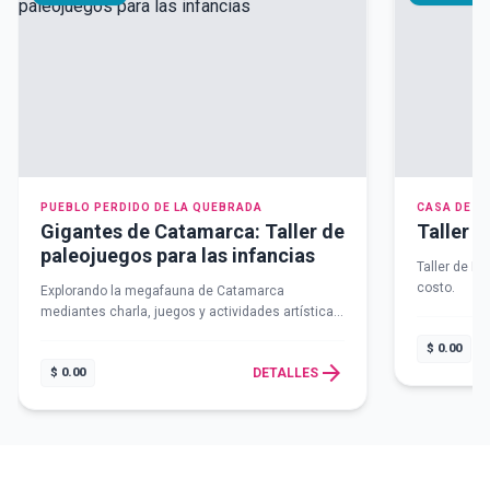
PUEBLO PERDIDO DE LA QUEBRADA
CASA DE L
Gigantes de Catamarca: Taller de
Taller d
paleojuegos para las infancias
Taller de Da
costo.
Explorando la megafauna de Catamarca
mediantes charla, juegos y actividades artísticas.
A Cargo de Amelia Dahbar . Actividad sin costo
$ 0.00
con inscripción previa
arrow_forward
$ 0.00
DETALLES