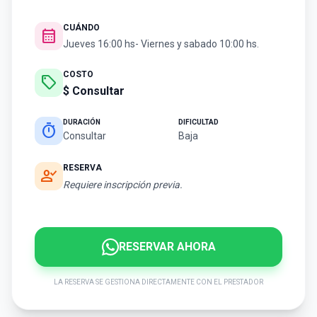
CUÁNDO
calendar_month
Jueves 16:00 hs- Viernes y sabado 10:00 hs.
COSTO
sell
$ Consultar
DURACIÓN
DIFICULTAD
timer
Consultar
Baja
RESERVA
person_check
Requiere inscripción previa.
RESERVAR AHORA
LA RESERVA SE GESTIONA DIRECTAMENTE CON EL PRESTADOR