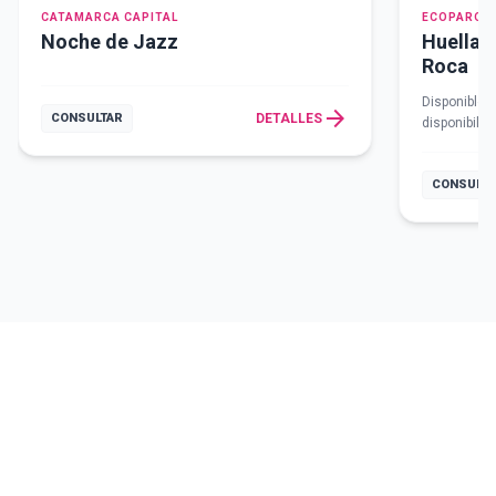
CATAMARCA CAPITAL
ECOPARQUE
Noche de Jazz
Huellas 
Roca
Disponible 
arrow_forward
CONSULTAR
DETALLES
disponibili
indumentari
CONSULTA
#SoyFelizVisitandoCatamarca