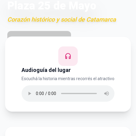
Plaza 25 de Mayo
Corazón histórico y social de Catamarca
location_on
San Fernando del Valle
headphones
Audioguía del lugar
Escuchá la historia mientras recorrés el atractivo