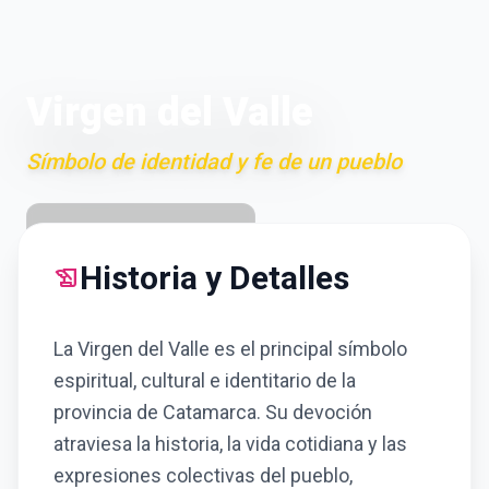
Virgen del Valle
Símbolo de identidad y fe de un pueblo
location_on
San Fernando del Valle
Historia y Detalles
history_edu
La Virgen del Valle es el principal símbolo
espiritual, cultural e identitario de la
provincia de Catamarca. Su devoción
atraviesa la historia, la vida cotidiana y las
expresiones colectivas del pueblo,