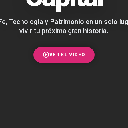
Fe, Tecnología y Patrimonio en un solo lu
vivir tu próxima gran historia.
play_circle
VER EL VIDEO