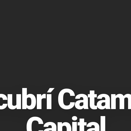
cubrí Catam
Capital