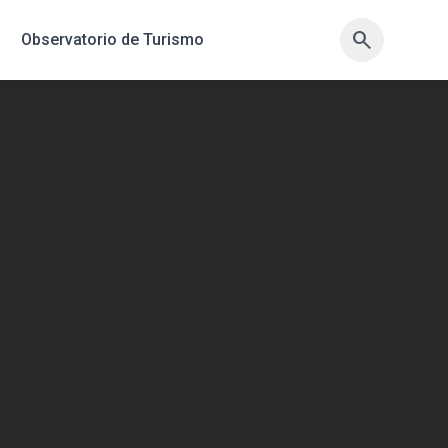
search
search
Observatorio de Turismo
sync