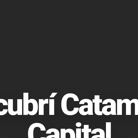
cubrí Catam
Capital