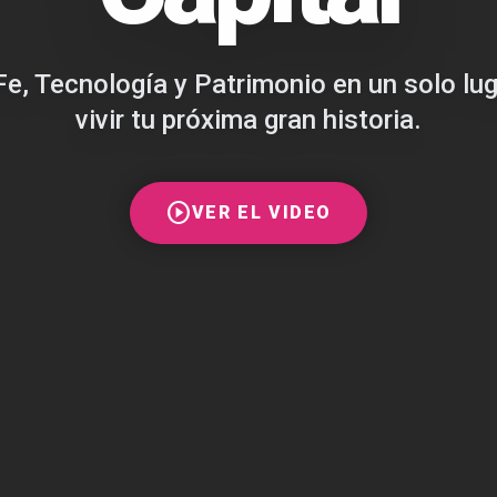
Fe, Tecnología y Patrimonio en un solo lu
vivir tu próxima gran historia.
play_circle
VER EL VIDEO