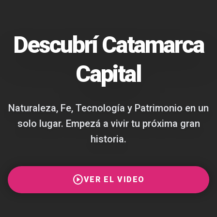
Descubrí Catamarca
Capital
Naturaleza, Fe, Tecnología y Patrimonio en un
solo lugar. Empezá a vivir tu próxima gran
historia.
play_circle
VER EL VIDEO