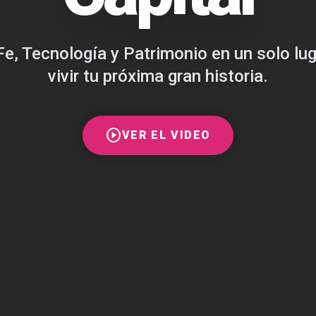
Fe, Tecnología y Patrimonio en un solo lu
vivir tu próxima gran historia.
play_circle
VER EL VIDEO