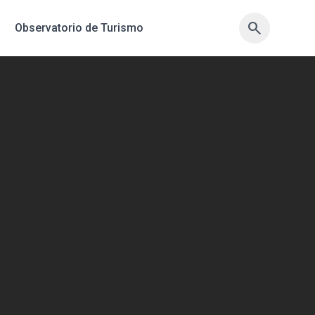
search
search
Observatorio de Turismo
sync