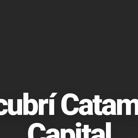
cubrí Catam
Capital