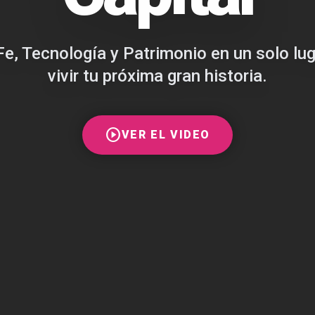
Fe, Tecnología y Patrimonio en un solo lu
vivir tu próxima gran historia.
play_circle
VER EL VIDEO