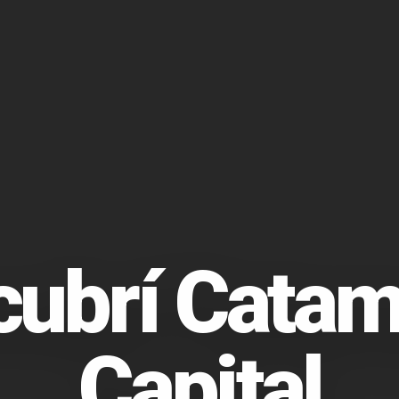
cubrí Catam
Capital