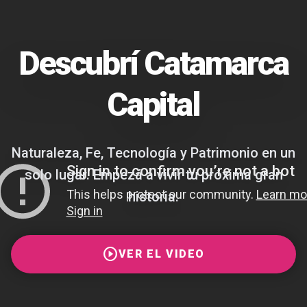
Descubrí Catamarca
Capital
Naturaleza, Fe, Tecnología y Patrimonio en un
solo lugar. Empezá a vivir tu próxima gran
historia.
play_circle
VER EL VIDEO