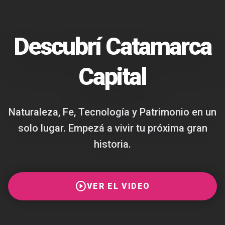
Descubrí Catamarca
Capital
Naturaleza, Fe, Tecnología y Patrimonio en un
solo lugar. Empezá a vivir tu próxima gran
historia.
play_circle
VER EL VIDEO