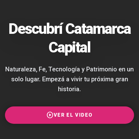
Descubrí Catamarca
Capital
Naturaleza, Fe, Tecnología y Patrimonio en un
solo lugar. Empezá a vivir tu próxima gran
historia.
play_circle
VER EL VIDEO