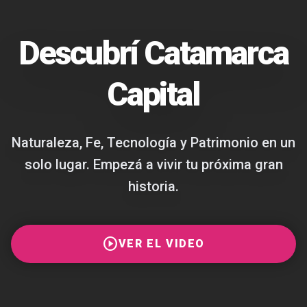
Descubrí Catamarca
Capital
Naturaleza, Fe, Tecnología y Patrimonio en un
solo lugar. Empezá a vivir tu próxima gran
historia.
play_circle
VER EL VIDEO