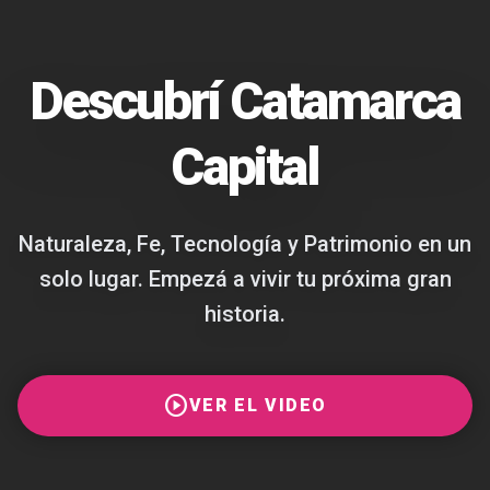
Descubrí Catamarca
Capital
Naturaleza, Fe, Tecnología y Patrimonio en un
solo lugar. Empezá a vivir tu próxima gran
historia.
play_circle
VER EL VIDEO