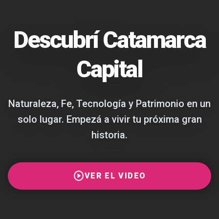
Descubrí Catamarca
Capital
Naturaleza, Fe, Tecnología y Patrimonio en un
solo lugar. Empezá a vivir tu próxima gran
historia.
play_circle
VER EL VIDEO