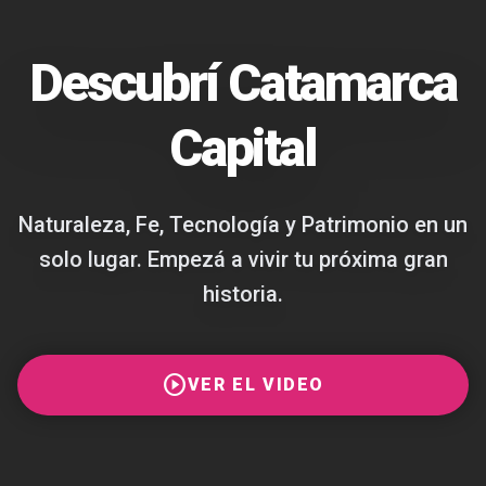
Descubrí Catamarca
Capital
Naturaleza, Fe, Tecnología y Patrimonio en un
solo lugar. Empezá a vivir tu próxima gran
historia.
play_circle
VER EL VIDEO