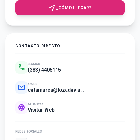
near_me
¿CÓMO LLEGAR?
CONTACTO DIRECTO
LLAMAR
call
(383) 4405115
EMAIL
mail
catamarca@lozadaviajes.com
SITIO WEB
language
Visitar Web
REDES SOCIALES