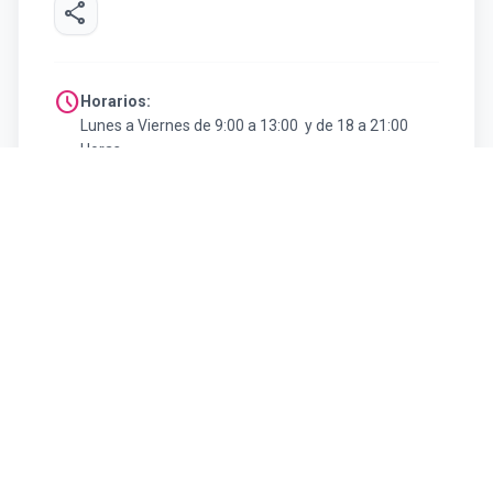
share
schedule
Horarios:
Lunes a Viernes de 9:00 a 13:00 y de 18 a 21:00
Horas
Sábados de 9:00 a 13:00 Horas
arrow_back
Volver al listado de Agencias de Viaje
#SoyFelizVisitandoCatamarca