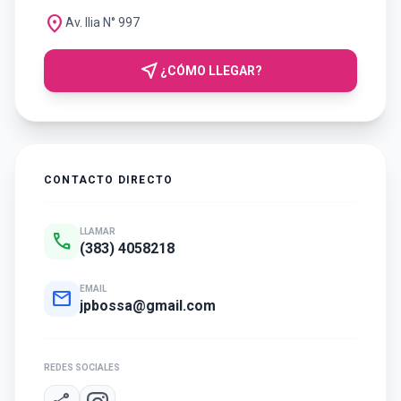
location_on
Av. Ilia N° 997
near_me
¿CÓMO LLEGAR?
CONTACTO DIRECTO
LLAMAR
call
(383) 4058218
EMAIL
mail
jpbossa@gmail.com
REDES SOCIALES