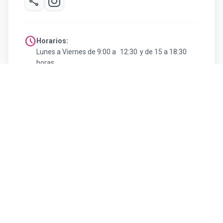
share
schedule
Horarios:
Lunes a Viernes de 9:00 a 12:30 y de 15 a 18:30
horas
Sábados de 9:30 a 12:30 horas
arrow_back
Volver al listado de Agencias de Viaje
#SoyFelizVisitandoCatamarca