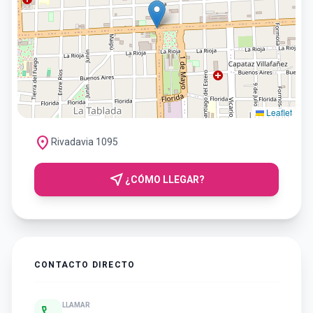
Leaflet
location_on
Rivadavia 1095
near_me
¿CÓMO LLEGAR?
CONTACTO DIRECTO
LLAMAR