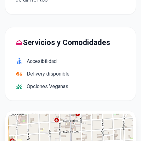
room_service
Servicios y Comodidades
accessible
Accesibilidad
delivery_dining
Delivery disponible
grass
Opciones Veganas