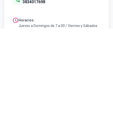
call
3834017698
schedule
Horarios:
Jueves a Domingos de 7 a 00 / Viernes y Sábados
de 7 a 01
arrow_back
Volver al listado de Gastronomía
#SoyFelizVisitandoCatamarca