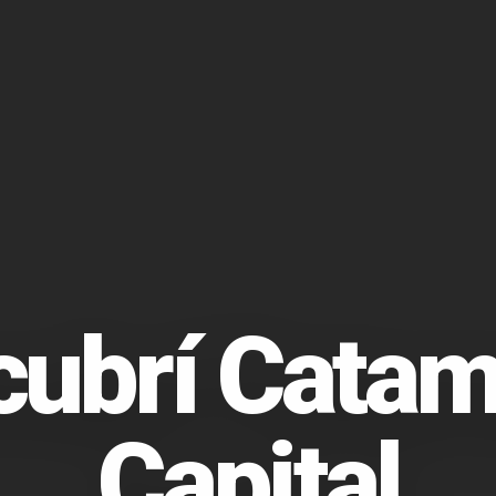
cubrí Catam
Capital