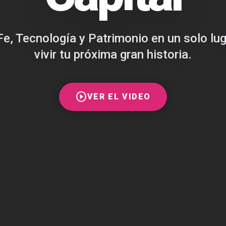
Fe, Tecnología y Patrimonio en un solo lu
vivir tu próxima gran historia.
play_circle
VER EL VIDEO