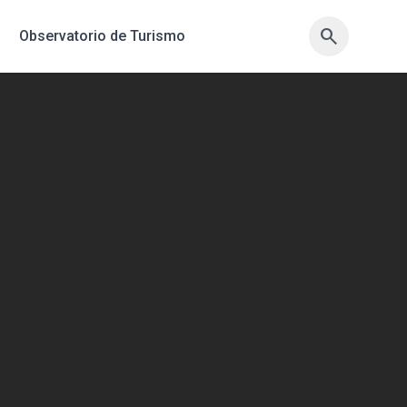
search
search
Observatorio de Turismo
sync