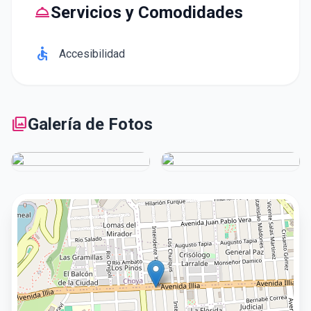
room_service
Servicios y Comodidades
accessible
Accesibilidad
photo_library
Galería de Fotos