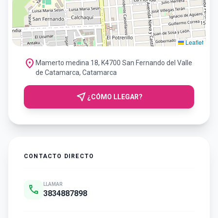
Leaflet
location_on
Mamerto medina 18, K4700 San Fernando del Valle
de Catamarca, Catamarca
near_me
¿CÓMO LLEGAR?
CONTACTO DIRECTO
LLAMAR
call
3834887898