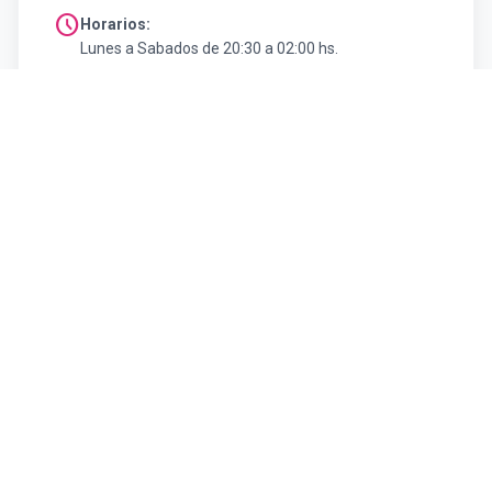
schedule
Horarios:
Lunes a Sabados de 20:30 a 02:00 hs.
arrow_back
Volver al listado de Gastronomía
#SoyFelizVisitandoCatamarca
explore
Turismo SFVC