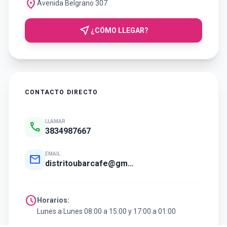
location_on
Avenida Belgrano 307
near_me
¿CÓMO LLEGAR?
CONTACTO DIRECTO
LLAMAR
call
3834987667
EMAIL
mail
distritoubarcafe@gmail.com
schedule
Horarios:
Lunes a Lunes 08:00 a 15:00 y 17:00 a 01:00