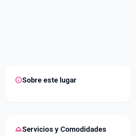
info
Sobre este lugar
room_service
Servicios y Comodidades