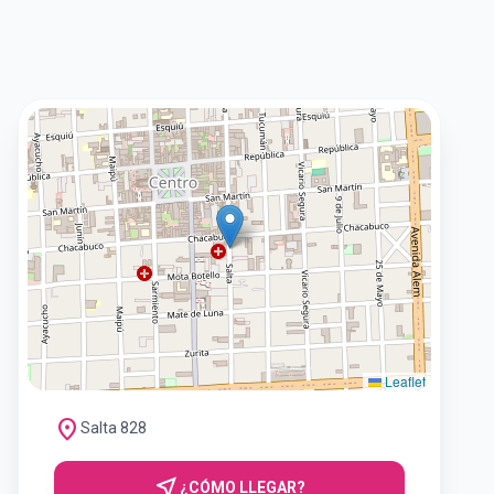
Leaflet
location_on
Salta 828
near_me
¿CÓMO LLEGAR?