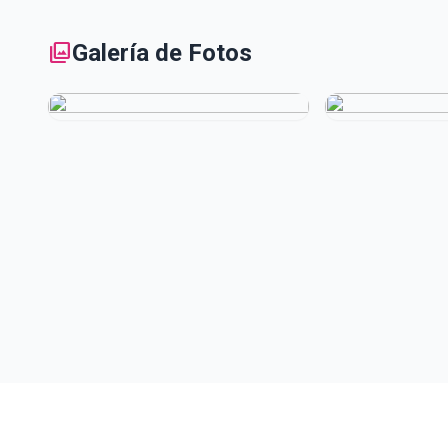
photo_library
Galería de Fotos