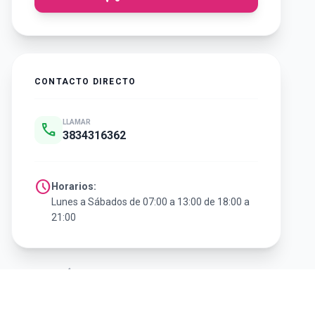
CONTACTO DIRECTO
LLAMAR
call
3834316362
schedule
Horarios:
Lunes a Sábados de 07:00 a 13:00 de 18:00 a
21:00
arrow_back
Volver al listado de Gastronomía