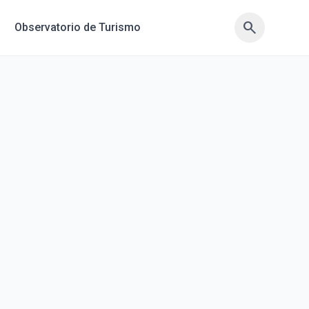
search
search
Observatorio de Turismo
sync