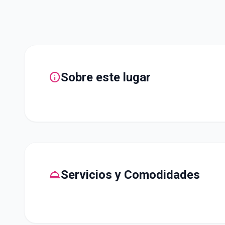
info
Sobre este lugar
room_service
Servicios y Comodidades