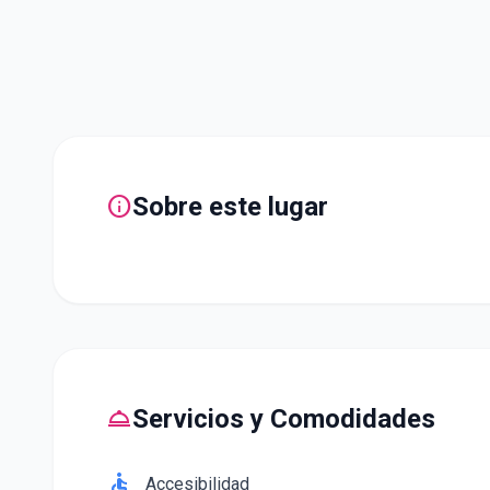
info
Sobre este lugar
room_service
Servicios y Comodidades
accessible
Accesibilidad