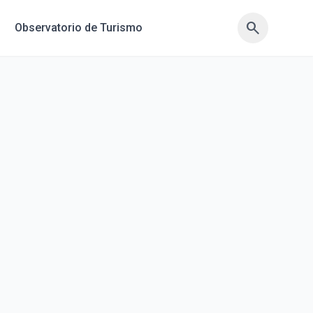
search
search
Observatorio de Turismo
sync