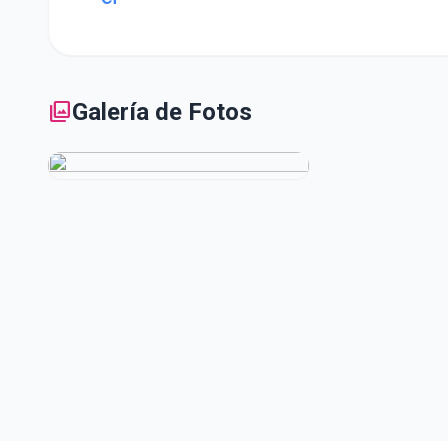
photo_library
Galería de Fotos