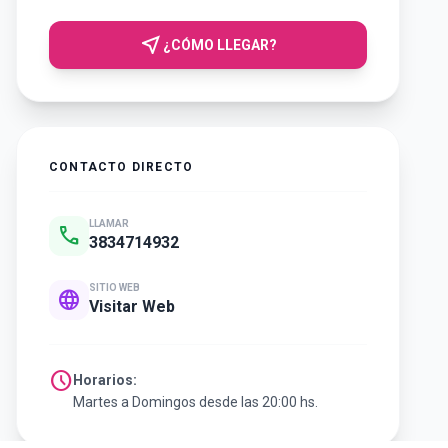
near_me
¿CÓMO LLEGAR?
CONTACTO DIRECTO
LLAMAR
call
3834714932
SITIO WEB
language
Visitar Web
schedule
Horarios:
Martes a Domingos desde las 20:00 hs.