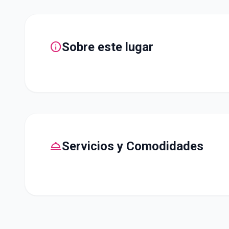
info
Sobre este lugar
room_service
Servicios y Comodidades