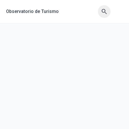
search
search
Observatorio de Turismo
sync