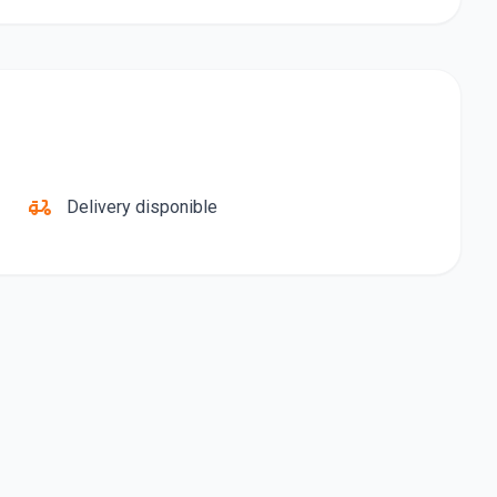
delivery_dining
Delivery disponible