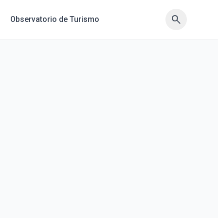
search
search
Observatorio de Turismo
sync