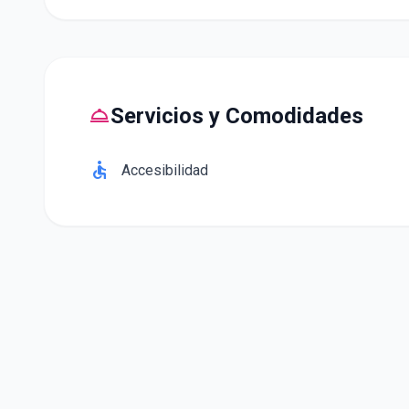
room_service
Servicios y Comodidades
accessible
Accesibilidad