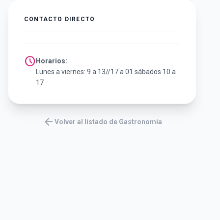
CONTACTO DIRECTO
schedule
Horarios:
Lunes a viernes: 9 a 13//17 a 01 sábados 10 a
17
arrow_back
Volver al listado de Gastronomía