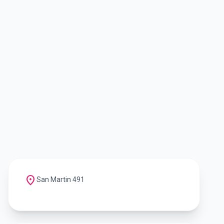
location_on
San Martin 491