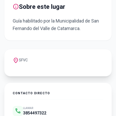
info
Sobre este lugar
Guía habilitado por la Municipalidad de San
Fernando del Valle de Catamarca.
location_on
SFVC
CONTACTO DIRECTO
LLAMAR
call
3854497322