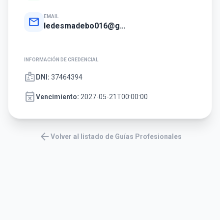
EMAIL
mail
ledesmadebo016@gmail.com
INFORMACIÓN DE CREDENCIAL
badge
DNI:
37464394
event_busy
Vencimiento:
2027-05-21T00:00:00
arrow_back
Volver al listado de Guías Profesionales