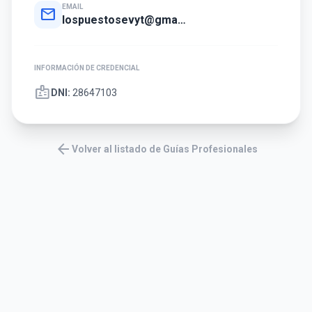
EMAIL
mail
lospuestosevyt@gmail.com
INFORMACIÓN DE CREDENCIAL
badge
DNI:
28647103
arrow_back
Volver al listado de Guías Profesionales