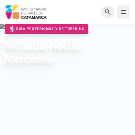
arrow_back
search
menu
sync
hiking
GUÍA PROFESIONAL Y DE TREKKING
Miranda, Noelia
Mercedes