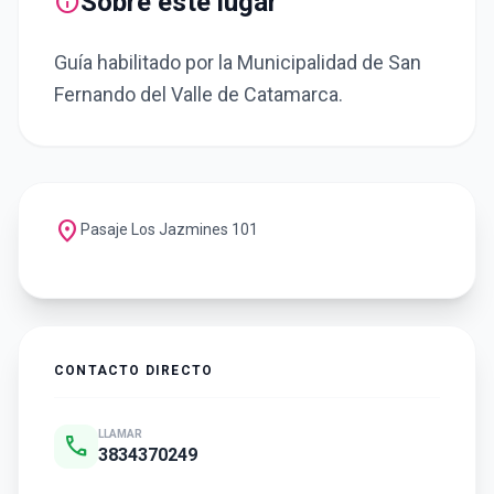
info
Sobre este lugar
Guía habilitado por la Municipalidad de San
Fernando del Valle de Catamarca.
location_on
Pasaje Los Jazmines 101
CONTACTO DIRECTO
LLAMAR
call
3834370249