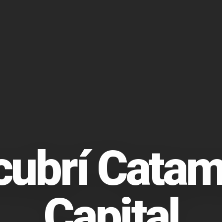
cubrí Catam
Capital