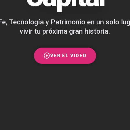
Fe, Tecnología y Patrimonio en un solo lu
vivir tu próxima gran historia.
play_circle
VER EL VIDEO