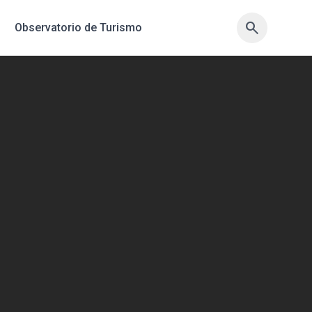
search
search
Observatorio de Turismo
sync