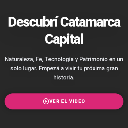
Descubrí Catamarca
Capital
Naturaleza, Fe, Tecnología y Patrimonio en un
solo lugar. Empezá a vivir tu próxima gran
historia.
play_circle
VER EL VIDEO