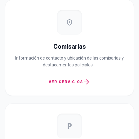
local_police
Comisarías
Información de contacto y ubicación de las comisarías y
destacamentos policiales …
arrow_forward
VER SERVICIOS
local_parking