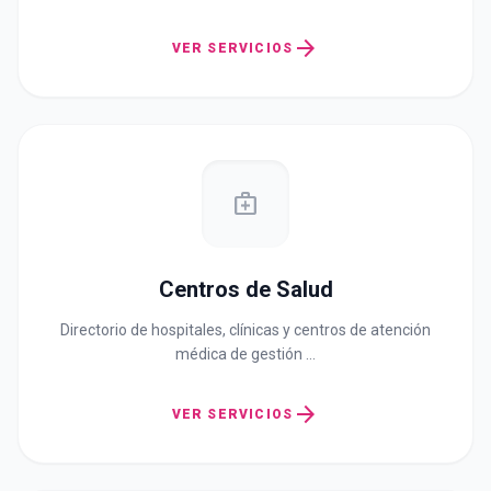
arrow_forward
VER SERVICIOS
medical_services
Centros de Salud
Directorio de hospitales, clínicas y centros de atención
médica de gestión …
arrow_forward
VER SERVICIOS