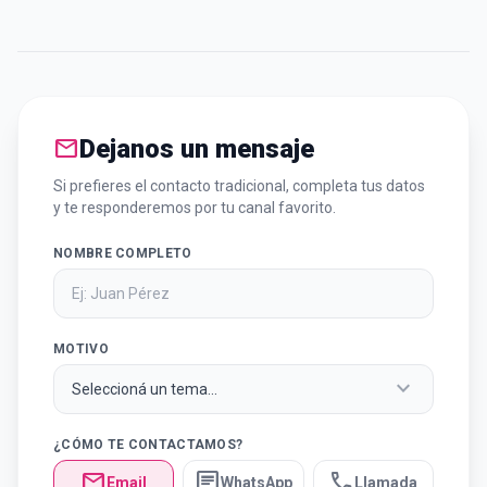
mail
Dejanos un mensaje
Si prefieres el contacto tradicional, completa tus datos
y te responderemos por tu canal favorito.
NOMBRE COMPLETO
MOTIVO
expand_more
¿CÓMO TE CONTACTAMOS?
mail
chat
call
Email
WhatsApp
Llamada